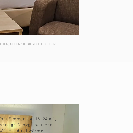
EN, GEBEN SIE DIES BITTE BEI DER
ort Zimmer, ca. 18–24 m²,
nerdige Ganzglasdusche,
WC, Handtuchwärmer,