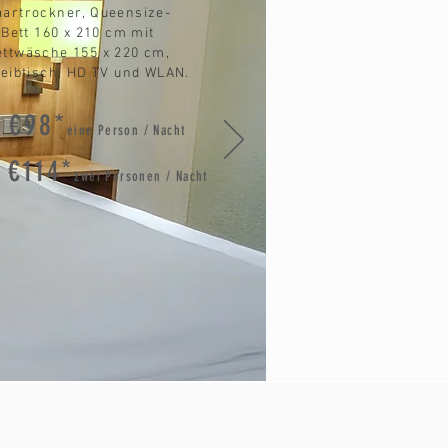
aartrockner, Queensize-
Bett 160 x 210 cm mit
ettwäsche 155 x 220 cm,
eibtisch, HD TV und WLAN.
 €98*
eine P
erson / Nacht
 €114*
zwei P
ersonen / Nacht