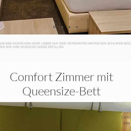
 ZUM BAD WÜNSCHEN ODER LIEBER AUF ZWEI GETRENNTEN MATRATZEN SCHLAFEN MÖCHT
EN WIR IHRE WÜNSCHE GERNE ERFÜLLEN.
Comfort Zimmer mit
Queensize-Bett
Comf
ebe