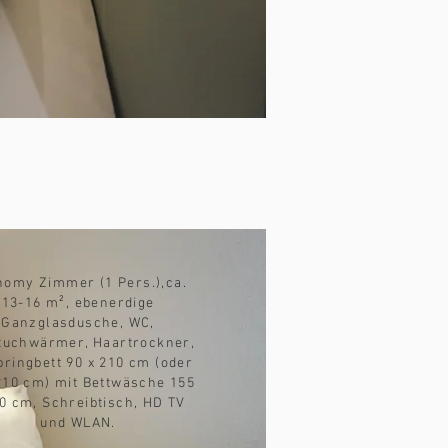
nomy Zimmer (1 Pers.),ca.
13-16 m², ebenerdige
Ganzglasdusche, WC,
tuchwärmer, Haartrockner,
ringbett 90 x 210 cm (oder
210 cm) mit Bettwäsche 155
0 cm, Schreibtisch, HD TV
und WLAN.