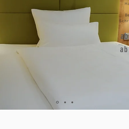
H
B
Schr
ab
ab