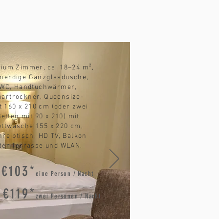
ium Zimmer, ca. 18–24 m²,
nerdige Ganzglasdusche,
WC, Handtuchwärmer,
aartrockner, Queensize-
t 160 x 210 cm (oder zwei
Betten mit 90 x 210) mit
ettwäsche 155 x 220 cm,
hreibtisch, HD TV, Balkon
der Terrasse und WLAN.
 €103*
eine Person / Nacht
 €119*
zwei Personen / Nacht