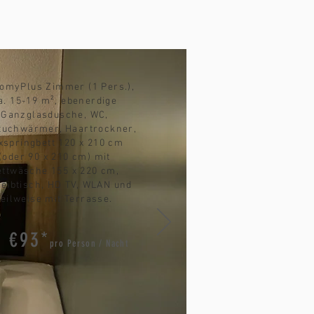
omyPlus Zimmer (1 Pers.),
a. 15-19 m², ebenerdige
Ganzglasdusche, WC,
tuchwärmer, Haartrockner,
xspringbett 120 x 210 cm
(oder 90 x 210 cm) mit
ettwäsche 155 x 220 cm,
eibtisch, HD TV, WLAN und
teilweise mit Terrasse.
b €93*
pro Person / Nacht