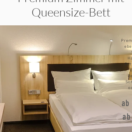
Queensize-Bett
Prem
ebe
H
Bet
B
Sc
o
ab
ab