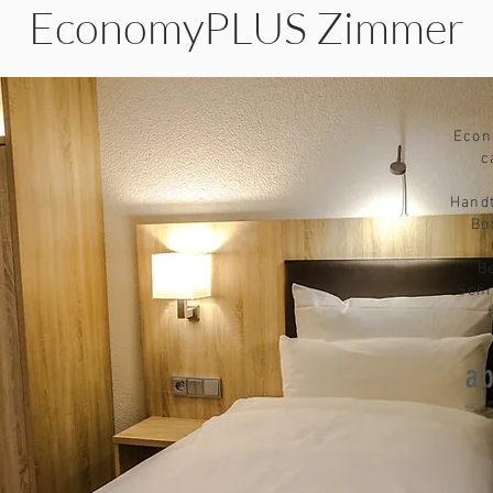
EconomyPLUS Zimmer
Econ
c
Hand
Bo
B
Schr
a