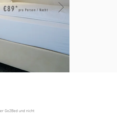
b €89*
pro Person / Nacht
ber Go2Bed und nicht