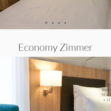
Economy Zimmer
Eco
Hand
Boxsp
90 x 
x 22