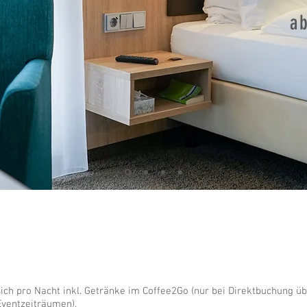
a
sich pro Nacht inkl. Getränke im Coffee2Go (nur bei Direktbuchung ü
ventzeiträumen).