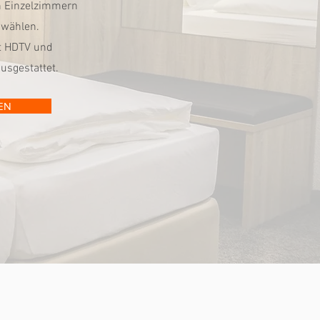
n Einzelzimmern
wählen.
t HDTV und
sgestattet.
EN