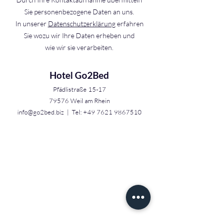
Sie personenbezogene Daten an uns.
In unserer
Datenschutzerklärung
erfahren
Sie wozu wir Ihre Daten erheben und
wie wir sie verarbeiten.
ANFAHRT
Hotel Go2Bed
Pfädlistraße 15-17
79576 Weil am Rhein
info@go2bed.biz
| Tel:
+49 7621 9867510