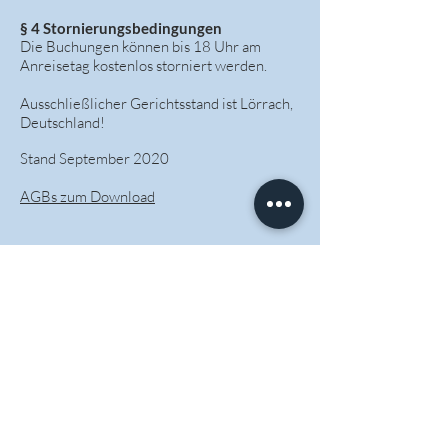
§ 4 Stornierungsbedingungen
Die Buchungen können bis 18 Uhr am
Anreisetag kostenlos storniert werden.
Ausschließlicher Gerichtsstand ist Lörrach,
Deutschland!
Stand September 2020
AGBs zum Download
DATENSCHUTZERKLÄRUNG
AGBs
IMPRESSUM
Hotel Go2Bed
Pfädlistr. 15-17
79576 Weil am Rhein
+49 7621 9867510